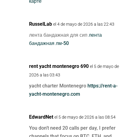
карте
RusselLab
el 4 de mayo de 2026 a las 22:43
лента бандажная для сип
лента
бандажная лм-50
rent yacht montenegro 690
el 5 de mayo de
2026 a las 03:43
yacht charter Montenegro
https://rent-a-
yacht-montenegro.com
EdwardNet
el 5 de mayo de 2026 a las 08:54
You don’t need 20 calls per day, I prefer
channels that focus on BTC, ETH, and