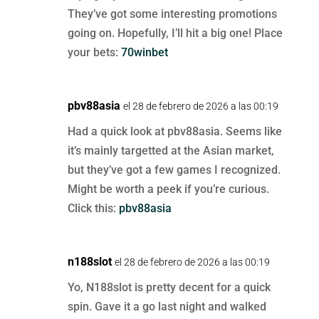
They’ve got some interesting promotions
going on. Hopefully, I’ll hit a big one! Place
your bets:
70winbet
pbv88asia
el 28 de febrero de 2026 a las 00:19
Had a quick look at pbv88asia. Seems like
it’s mainly targetted at the Asian market,
but they’ve got a few games I recognized.
Might be worth a peek if you’re curious.
Click this:
pbv88asia
n188slot
el 28 de febrero de 2026 a las 00:19
Yo, N188slot is pretty decent for a quick
spin. Gave it a go last night and walked