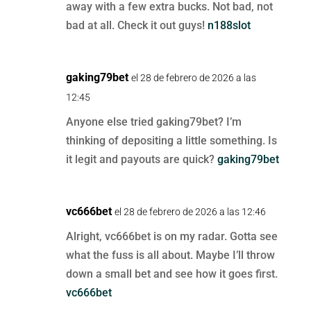
away with a few extra bucks. Not bad, not
bad at all. Check it out guys!
n188slot
gaking79bet
el 28 de febrero de 2026 a las
12:45
Anyone else tried gaking79bet? I’m
thinking of depositing a little something. Is
it legit and payouts are quick?
gaking79bet
vc666bet
el 28 de febrero de 2026 a las 12:46
Alright, vc666bet is on my radar. Gotta see
what the fuss is all about. Maybe I’ll throw
down a small bet and see how it goes first.
vc666bet