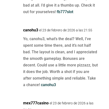
bad at all. I’d give it a thumbs up. Check it
out for yourselves!
fb777slot
canohu3
el 23 de febrero de 2026 a las 21:55
Yo, canohu3, what’s the deal? Well, I’ve
spent some time there, and it’s not half
bad. The layout is clean, and I appreciated
the smooth gameplay. Bonuses are
decent. Could use a little more pizzazz, but
it does the job. Worth a shot if you are
after something simple and reliable. Take
a chance!
canohu3
mex777casino
el 23 de febrero de 2026 a las