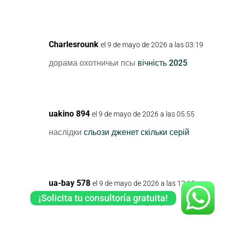
Charlesrounk
el 9 de mayo de 2026 a las 03:19
дорама охотничьи псы
вічність 2025
uakino 894
el 9 de mayo de 2026 a las 05:55
наслідки
сльози дженет скільки серій
ua-bay 578
el 9 de mayo de 2026 a las 12:10
¡Solicita tu consultoría gratuita!
зникла
сватання на гончарівці