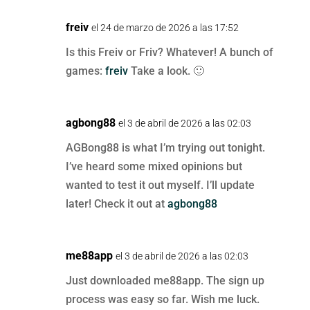
freiv
el 24 de marzo de 2026 a las 17:52
Is this Freiv or Friv? Whatever! A bunch of
games:
freiv
Take a look. 🙂
agbong88
el 3 de abril de 2026 a las 02:03
AGBong88 is what I’m trying out tonight.
I’ve heard some mixed opinions but
wanted to test it out myself. I’ll update
later! Check it out at
agbong88
me88app
el 3 de abril de 2026 a las 02:03
Just downloaded me88app. The sign up
process was easy so far. Wish me luck.