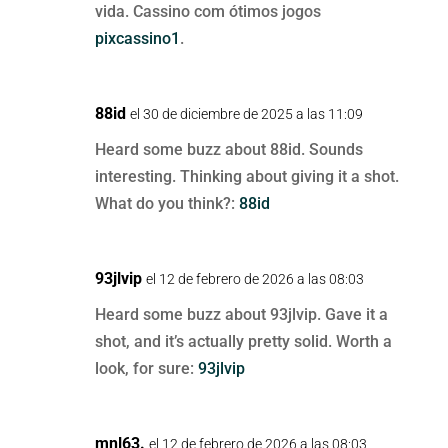
vida. Cassino com ótimos jogos
pixcassino1
.
88id
el 30 de diciembre de 2025 a las 11:09
Heard some buzz about 88id. Sounds
interesting. Thinking about giving it a shot.
What do you think?:
88id
93jlvip
el 12 de febrero de 2026 a las 08:03
Heard some buzz about 93jlvip. Gave it a
shot, and it’s actually pretty solid. Worth a
look, for sure:
93jlvip
mnl63.
el 12 de febrero de 2026 a las 08:03