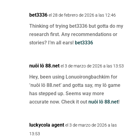
bet3336
el 28 de febrero de 2026 a las 12:46
Thinking of trying bet3336 but gotta do my
research first. Any recommendations or
stories? I’m all ears!
bet3336
nuôi lô 88.net
el 3 de marzo de 2026 a las 13:53
Hey, been using Lonuoirongbachkim for
‘nuôi lô 88.net’ and gotta say, my lô game
has stepped up. Seems way more
accurate now. Check it out
nuôi lô 88.net
!
luckycola agent
el 3 de marzo de 2026 a las
13:53