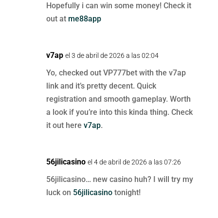
Hopefully i can win some money! Check it
out at
me88app
v7ap
el 3 de abril de 2026 a las 02:04
Yo, checked out VP777bet with the v7ap
link and it’s pretty decent. Quick
registration and smooth gameplay. Worth
a look if you’re into this kinda thing. Check
it out here
v7ap
.
56jilicasino
el 4 de abril de 2026 a las 07:26
56jilicasino… new casino huh? I will try my
luck on
56jilicasino
tonight!