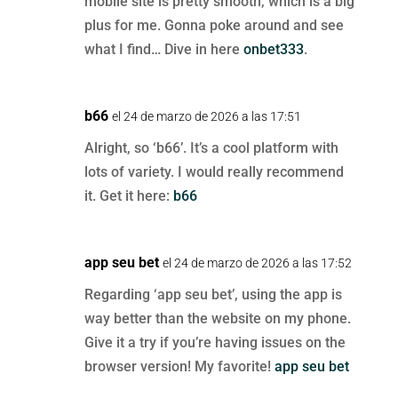
mobile site is pretty smooth, which is a big
plus for me. Gonna poke around and see
what I find… Dive in here
onbet333
.
b66
el 24 de marzo de 2026 a las 17:51
Alright, so ‘b66’. It’s a cool platform with
lots of variety. I would really recommend
it. Get it here:
b66
app seu bet
el 24 de marzo de 2026 a las 17:52
Regarding ‘app seu bet’, using the app is
way better than the website on my phone.
Give it a try if you’re having issues on the
browser version! My favorite!
app seu bet