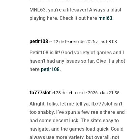
MNL63, you’re a lifesaver! Always a blast
playing here. Check it out here
mnl63.
petir108
el 12 de febrero de 2026 a las 08:03
Petir108 is lit! Good variety of games and I
haven’t had any issues so far. Give it a shot
here
petir108
.
fb777slot
el 23 de febrero de 2026 a las 21:55
Alright, folks, let me tell ya, fb777slot isn’t
too shabby. I’ve spun a few reels there and
had some decent luck. The site’s easy to
navigate, and the games load quick. Could
always use more variety, but overall, not