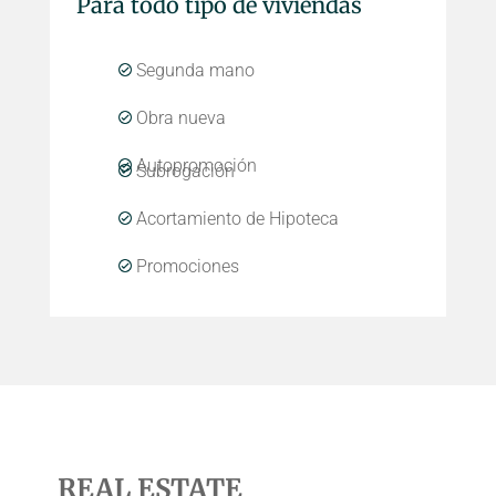
Para todo tipo de viviendas
Segunda mano
Obra nueva
Autopromoción
Subrogación
Acortamiento de Hipoteca
Promociones
REAL ESTATE